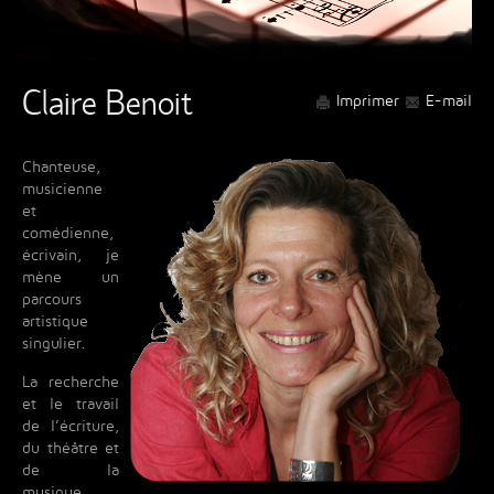
Claire Benoit
Imprimer
E-mail
Chanteuse,
musicienne
et
comédienne,
écrivain, je
mène un
parcours
artistique
singulier.
La recherche
et le travail
de l’écriture,
du théâtre et
de la
musique